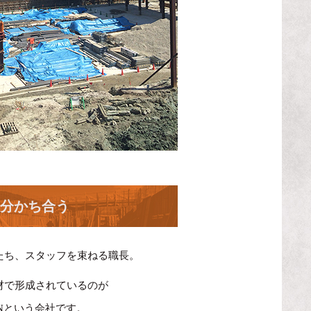
分かち合う
たち、スタッフを束ねる職長。
材で形成されているのが
ENという会社です。