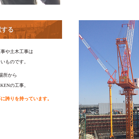
献する
工事や土木工事は
ないものです。
場所から
KENの工事。
事に誇りを持っています。